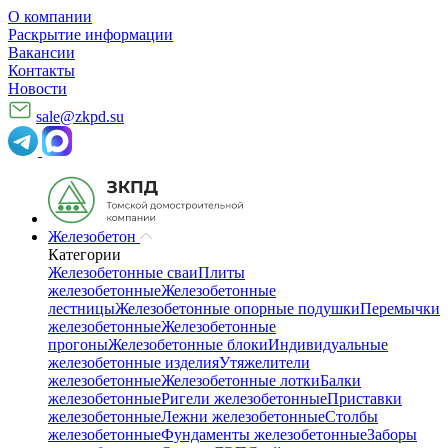
О компании
Раскрытие информации
Вакансии
Контакты
Новости
sale@zkpd.su
Железобетон
Категории
Железобетонные сваи
Плиты
железобетонные
Железобетонные
лестницы
Железобетонные опорные подушки
Перемычки
железобетонные
Железобетонные
прогоны
Железобетонные блоки
Индивидуальные
железобетонные изделия
Утяжелители
железобетонные
Железобетонные лотки
Балки
железобетонные
Ригели железобетонные
Приставки
железобетонные
Лежни железобетонные
Столбы
железобетонные
Фундаменты железобетонные
Заборы