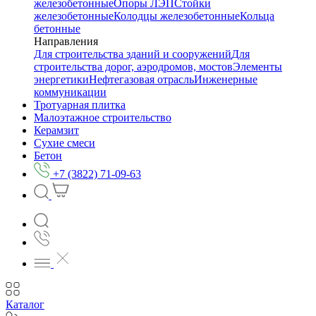
железобетонные
Опоры ЛЭП
Стойки
железобетонные
Колодцы железобетонные
Кольца
бетонные
Направления
Для строительства зданий и сооружений
Для
строительства дорог, аэродромов, мостов
Элементы
энергетики
Нефтегазовая отрасль
Инженерные
коммуникации
Тротуарная плитка
Малоэтажное строительство
Керамзит
Сухие смеси
Бетон
+7 (3822) 71-09-63
Каталог