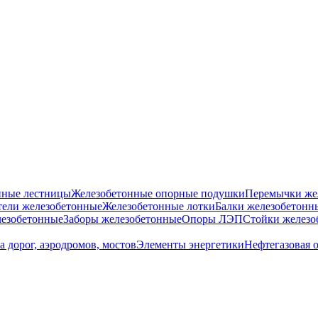
нные лестницы
Железобетонные опорные подушки
Перемычки же
ели железобетонные
Железобетонные лотки
Балки железобетонн
езобетонные
Заборы железобетонные
Опоры ЛЭП
Стойки железо
а дорог, аэродромов, мостов
Элементы энергетики
Нефтегазовая 