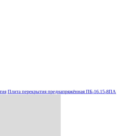
тия
Плита перекрытия преднапряжённая ПБ-16.15-8ПА