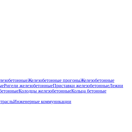
лезобетонные
Железобетонные прогоны
Железобетонные
ые
Ригели железобетонные
Приставки железобетонные
Лежни
бетонные
Колодцы железобетонные
Кольца бетонные
отрасль
Инженерные коммуникации