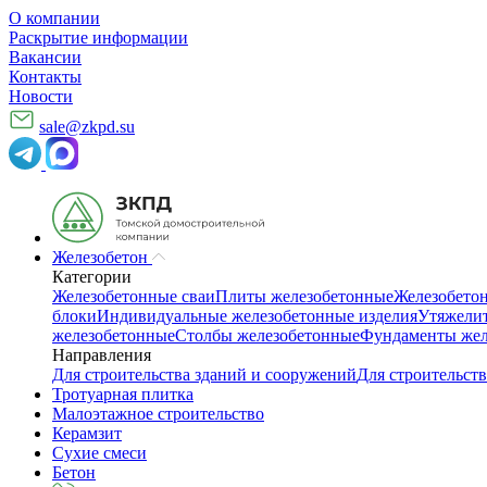
О компании
Раскрытие информации
Вакансии
Контакты
Новости
sale@zkpd.su
Железобетон
Категории
Железобетонные сваи
Плиты железобетонные
Железобето
блоки
Индивидуальные железобетонные изделия
Утяжелит
железобетонные
Столбы железобетонные
Фундаменты жел
Направления
Для строительства зданий и сооружений
Для строительств
Тротуарная плитка
Малоэтажное строительство
Керамзит
Сухие смеси
Бетон