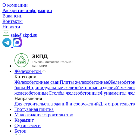
О компании
Раскрытие информации
Вакансии
Контакты
Новости
sale@zkpd.su
Железобетон
Категории
Железобетонные сваи
Плиты железобетонные
Железобето
блоки
Индивидуальные железобетонные изделия
Утяжелит
железобетонные
Столбы железобетонные
Фундаменты жел
Направления
Для строительства зданий и сооружений
Для строительств
Тротуарная плитка
Малоэтажное строительство
Керамзит
Сухие смеси
Бетон