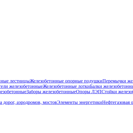
нные лестницы
Железобетонные опорные подушки
Перемычки же
ели железобетонные
Железобетонные лотки
Балки железобетонн
езобетонные
Заборы железобетонные
Опоры ЛЭП
Стойки железо
а дорог, аэродромов, мостов
Элементы энергетики
Нефтегазовая 