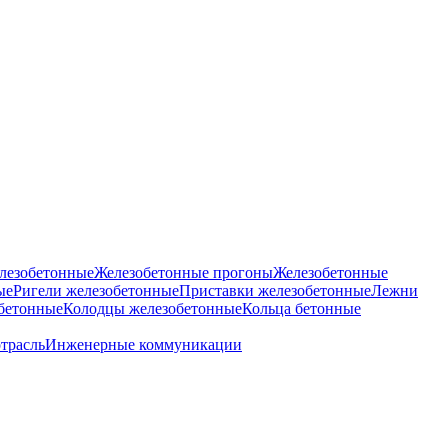
лезобетонные
Железобетонные прогоны
Железобетонные
ые
Ригели железобетонные
Приставки железобетонные
Лежни
бетонные
Колодцы железобетонные
Кольца бетонные
отрасль
Инженерные коммуникации