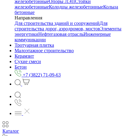
железобетонные
Опоры ЛЭП
Стойки
железобетонные
Колодцы железобетонные
Кольца
бетонные
Направления
Для строительства зданий и сооружений
Для
строительства дорог, аэродромов, мостов
Элементы
энергетики
Нефтегазовая отрасль
Инженерные
коммуникации
Тротуарная плитка
Малоэтажное строительство
Керамзит
Сухие смеси
Бетон
+7 (3822) 71-09-63
Каталог