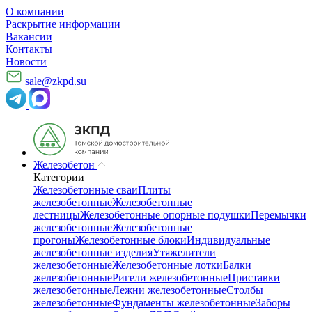
О компании
Раскрытие информации
Вакансии
Контакты
Новости
sale@zkpd.su
Железобетон
Категории
Железобетонные сваи
Плиты
железобетонные
Железобетонные
лестницы
Железобетонные опорные подушки
Перемычки
железобетонные
Железобетонные
прогоны
Железобетонные блоки
Индивидуальные
железобетонные изделия
Утяжелители
железобетонные
Железобетонные лотки
Балки
железобетонные
Ригели железобетонные
Приставки
железобетонные
Лежни железобетонные
Столбы
железобетонные
Фундаменты железобетонные
Заборы