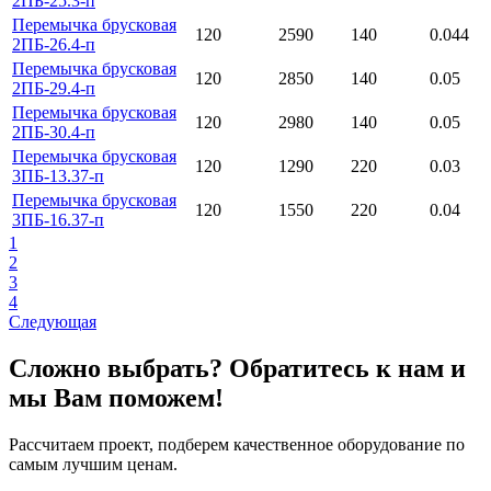
2ПБ-25.3-п
Перемычка брусковая
120
2590
140
0.044
2ПБ-26.4-п
Перемычка брусковая
120
2850
140
0.05
2ПБ-29.4-п
Перемычка брусковая
120
2980
140
0.05
2ПБ-30.4-п
Перемычка брусковая
120
1290
220
0.03
3ПБ-13.37-п
Перемычка брусковая
120
1550
220
0.04
3ПБ-16.37-п
1
2
3
4
Следующая
Сложно выбрать? Обратитесь к нам и
мы Вам поможем!
Рассчитаем проект, подберем качественное оборудование по
самым лучшим ценам.