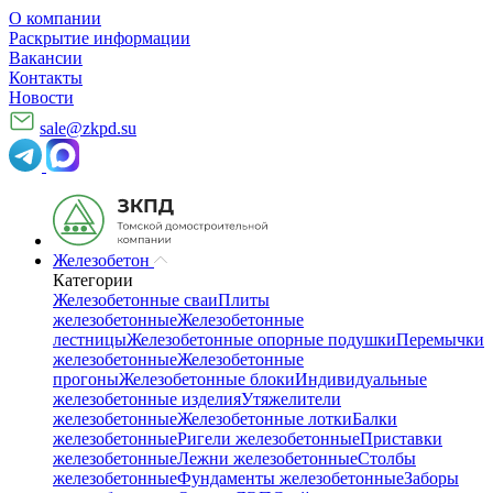
О компании
Раскрытие информации
Вакансии
Контакты
Новости
sale@zkpd.su
Железобетон
Категории
Железобетонные сваи
Плиты
железобетонные
Железобетонные
лестницы
Железобетонные опорные подушки
Перемычки
железобетонные
Железобетонные
прогоны
Железобетонные блоки
Индивидуальные
железобетонные изделия
Утяжелители
железобетонные
Железобетонные лотки
Балки
железобетонные
Ригели железобетонные
Приставки
железобетонные
Лежни железобетонные
Столбы
железобетонные
Фундаменты железобетонные
Заборы