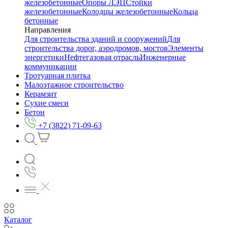
железобетонные
Опоры ЛЭП
Стойки
железобетонные
Колодцы железобетонные
Кольца
бетонные
Направления
Для строительства зданий и сооружений
Для
строительства дорог, аэродромов, мостов
Элементы
энергетики
Нефтегазовая отрасль
Инженерные
коммуникации
Тротуарная плитка
Малоэтажное строительство
Керамзит
Сухие смеси
Бетон
+7 (3822) 71-09-63
Каталог