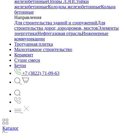
железобетонные
Опоры ЛЭП
Стойки
железобетонные
Колодцы железобетонные
Кольца
бетонные
Направления
Для строительства зданий и сооружений
Для
строительства дорог, аэродромов, мостов
Элементы
энергетики
Нефтегазовая отрасль
Инженерные
коммуникации
Тротуарная плитка
Малоэтажное строительство
Керамзит
Сухие смеси
Бетон
+7 (3822) 71-09-63
Каталог