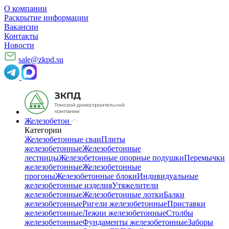
О компании
Раскрытие информации
Вакансии
Контакты
Новости
sale@zkpd.su
Железобетон
Категории
Железобетонные сваи
Плиты
железобетонные
Железобетонные
лестницы
Железобетонные опорные подушки
Перемычки
железобетонные
Железобетонные
прогоны
Железобетонные блоки
Индивидуальные
железобетонные изделия
Утяжелители
железобетонные
Железобетонные лотки
Балки
железобетонные
Ригели железобетонные
Приставки
железобетонные
Лежни железобетонные
Столбы
железобетонные
Фундаменты железобетонные
Заборы