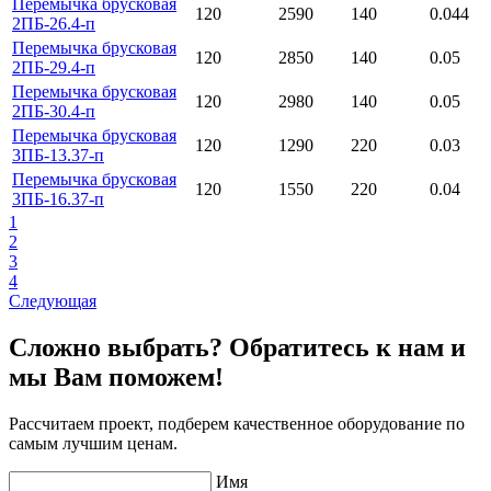
Перемычка брусковая
120
2590
140
0.044
2ПБ-26.4-п
Перемычка брусковая
120
2850
140
0.05
2ПБ-29.4-п
Перемычка брусковая
120
2980
140
0.05
2ПБ-30.4-п
Перемычка брусковая
120
1290
220
0.03
3ПБ-13.37-п
Перемычка брусковая
120
1550
220
0.04
3ПБ-16.37-п
1
2
3
4
Следующая
Сложно выбрать? Обратитесь к нам и
мы Вам поможем!
Рассчитаем проект, подберем качественное оборудование по
самым лучшим ценам.
Имя