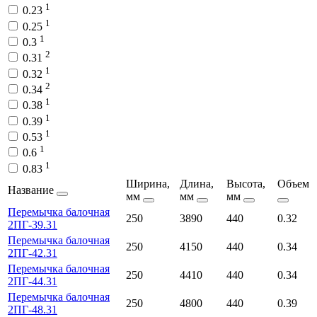
1
0.23
1
0.25
1
0.3
2
0.31
1
0.32
2
0.34
1
0.38
1
0.39
1
0.53
1
0.6
1
0.83
Ширина,
Длина,
Высота,
Объем
Название
мм
мм
мм
Перемычка балочная
250
3890
440
0.32
2ПГ-39.31
Перемычка балочная
250
4150
440
0.34
2ПГ-42.31
Перемычка балочная
250
4410
440
0.34
2ПГ-44.31
Перемычка балочная
250
4800
440
0.39
2ПГ-48.31