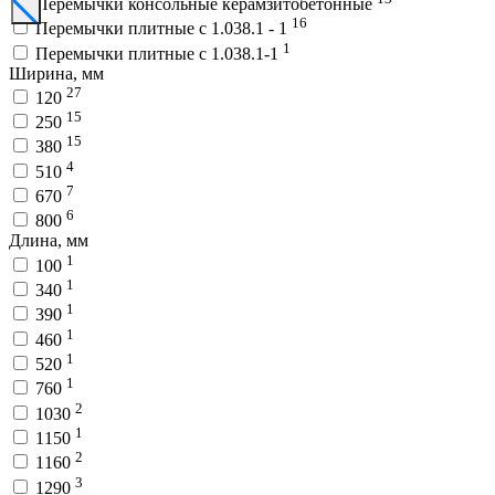
Перемычки консольные керамзитобетонные
16
Перемычки плитные с 1.038.1 - 1
1
Перемычки плитные с 1.038.1-1
Ширина, мм
27
120
15
250
15
380
4
510
7
670
6
800
Длина, мм
1
100
1
340
1
390
1
460
1
520
1
760
2
1030
1
1150
2
1160
3
1290