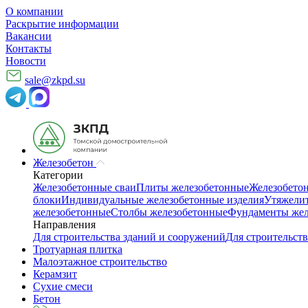
О компании
Раскрытие информации
Вакансии
Контакты
Новости
sale@zkpd.su
Железобетон
Категории
Железобетонные сваи
Плиты железобетонные
Железобето
блоки
Индивидуальные железобетонные изделия
Утяжелит
железобетонные
Столбы железобетонные
Фундаменты жел
Направления
Для строительства зданий и сооружений
Для строительств
Тротуарная плитка
Малоэтажное строительство
Керамзит
Сухие смеси
Бетон