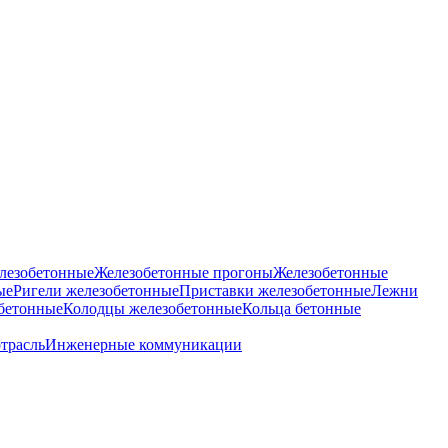
лезобетонные
Железобетонные прогоны
Железобетонные
ые
Ригели железобетонные
Приставки железобетонные
Лежни
бетонные
Колодцы железобетонные
Кольца бетонные
отрасль
Инженерные коммуникации