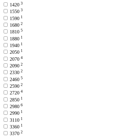
3
1420
3
1550
1
1590
2
1680
5
1810
1
1880
1
1940
1
2050
4
2070
2
2090
2
2330
5
2460
2
2590
4
2720
1
2850
6
2980
1
2990
1
3110
1
3360
2
3370