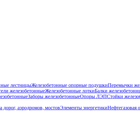
нные лестницы
Железобетонные опорные подушки
Перемычки же
ели железобетонные
Железобетонные лотки
Балки железобетонн
езобетонные
Заборы железобетонные
Опоры ЛЭП
Стойки железо
а дорог, аэродромов, мостов
Элементы энергетики
Нефтегазовая 