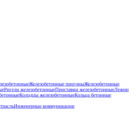
лезобетонные
Железобетонные прогоны
Железобетонные
ые
Ригели железобетонные
Приставки железобетонные
Лежни
бетонные
Колодцы железобетонные
Кольца бетонные
отрасль
Инженерные коммуникации