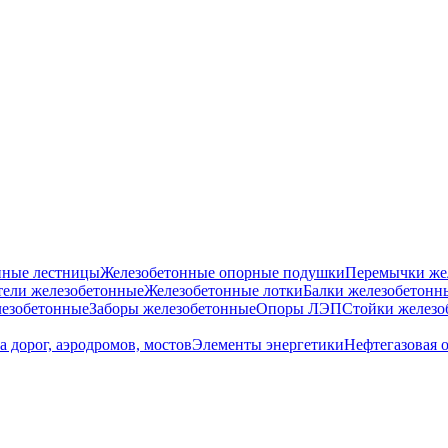
нные лестницы
Железобетонные опорные подушки
Перемычки же
ели железобетонные
Железобетонные лотки
Балки железобетонн
езобетонные
Заборы железобетонные
Опоры ЛЭП
Стойки железо
а дорог, аэродромов, мостов
Элементы энергетики
Нефтегазовая 