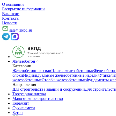
О компании
Раскрытие информации
Вакансии
Контакты
Новости
sale@zkpd.su
Железобетон
Категории
Железобетонные сваи
Плиты железобетонные
Железобето
блоки
Индивидуальные железобетонные изделия
Утяжелит
железобетонные
Столбы железобетонные
Фундаменты жел
Направления
Для строительства зданий и сооружений
Для строительств
Тротуарная плитка
Малоэтажное строительство
Керамзит
Сухие смеси
Бетон