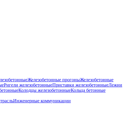
лезобетонные
Железобетонные прогоны
Железобетонные
ые
Ригели железобетонные
Приставки железобетонные
Лежни
бетонные
Колодцы железобетонные
Кольца бетонные
отрасль
Инженерные коммуникации