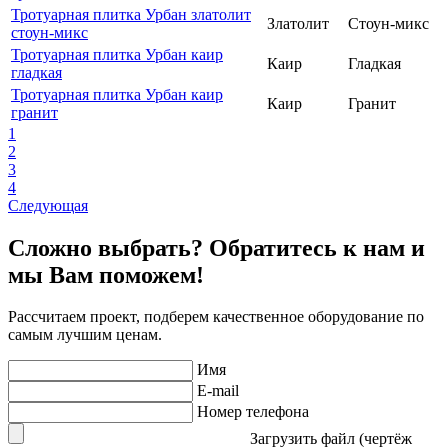
Тротуарная плитка Урбан златолит
Златолит
Стоун-микс
стоун-микс
Тротуарная плитка Урбан каир
Каир
Гладкая
гладкая
Тротуарная плитка Урбан каир
Каир
Гранит
гранит
1
2
3
4
Следующая
Сложно выбрать? Обратитесь к нам и
мы Вам поможем!
Рассчитаем проект, подберем качественное оборудование по
самым лучшим ценам.
Имя
E-mail
Номер телефона
Загрузить файл (чертёж