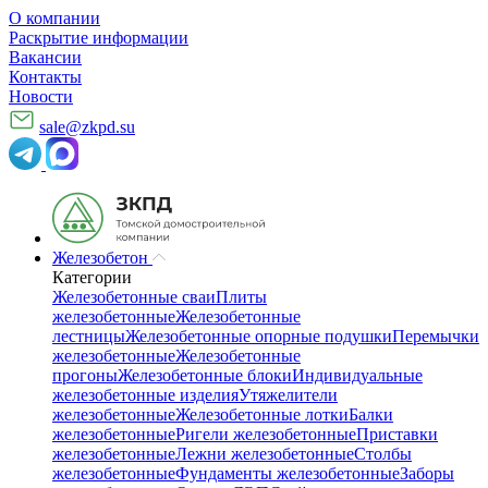
О компании
Раскрытие информации
Вакансии
Контакты
Новости
sale@zkpd.su
Железобетон
Категории
Железобетонные сваи
Плиты
железобетонные
Железобетонные
лестницы
Железобетонные опорные подушки
Перемычки
железобетонные
Железобетонные
прогоны
Железобетонные блоки
Индивидуальные
железобетонные изделия
Утяжелители
железобетонные
Железобетонные лотки
Балки
железобетонные
Ригели железобетонные
Приставки
железобетонные
Лежни железобетонные
Столбы
железобетонные
Фундаменты железобетонные
Заборы