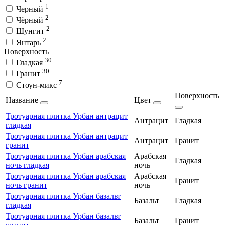
1
Черный
2
Чёрный
2
Шунгит
2
Янтарь
Поверхность
30
Гладкая
30
Гранит
7
Стоун-микс
Поверхность
Название
Цвет
Тротуарная плитка Урбан антрацит
Антрацит
Гладкая
гладкая
Тротуарная плитка Урбан антрацит
Антрацит
Гранит
гранит
Тротуарная плитка Урбан арабская
Арабская
Гладкая
ночь гладкая
ночь
Тротуарная плитка Урбан арабская
Арабская
Гранит
ночь гранит
ночь
Тротуарная плитка Урбан базальт
Базальт
Гладкая
гладкая
Тротуарная плитка Урбан базальт
Базальт
Гранит