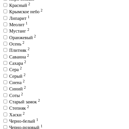
2
Красный
2
Крымское небо
1
Липарит
1
Меолит
2
Мустанг
2
Оранжевый
2
Осень
2
Плитняк
2
Саванна
2
Сахара
2
Сера
2
Серый
2
Сиена
2
Синий
2
Соты
2
Старый замок
2
Степняк
2
Хаски
1
Черно-белый
1
Черно-розовый