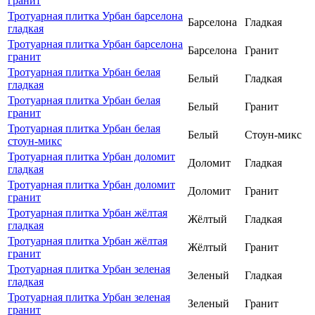
гранит
Тротуарная плитка Урбан барселона
Барселона
Гладкая
гладкая
Тротуарная плитка Урбан барселона
Барселона
Гранит
гранит
Тротуарная плитка Урбан белая
Белый
Гладкая
гладкая
Тротуарная плитка Урбан белая
Белый
Гранит
гранит
Тротуарная плитка Урбан белая
Белый
Стоун-микс
стоун-микс
Тротуарная плитка Урбан доломит
Доломит
Гладкая
гладкая
Тротуарная плитка Урбан доломит
Доломит
Гранит
гранит
Тротуарная плитка Урбан жёлтая
Жёлтый
Гладкая
гладкая
Тротуарная плитка Урбан жёлтая
Жёлтый
Гранит
гранит
Тротуарная плитка Урбан зеленая
Зеленый
Гладкая
гладкая
Тротуарная плитка Урбан зеленая
Зеленый
Гранит
гранит