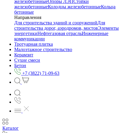
железобетонные
Опоры ЛЭП
Стойки
железобетонные
Колодцы железобетонные
Кольца
бетонные
Направления
Для строительства зданий и сооружений
Для
строительства дорог, аэродромов, мостов
Элементы
энергетики
Нефтегазовая отрасль
Инженерные
коммуникации
Тротуарная плитка
Малоэтажное строительство
Керамзит
Сухие смеси
Бетон
+7 (3822) 71-09-63
Каталог