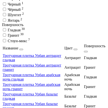
1
Черный
2
Чёрный
2
Шунгит
2
Янтарь
Поверхность
30
Гладкая
30
Гранит
7
Стоун-микс
Поверхность
Название
Цвет
Тротуарная плитка Урбан антрацит
Антрацит
Гладкая
гладкая
Тротуарная плитка Урбан антрацит
Антрацит
Гранит
гранит
Тротуарная плитка Урбан арабская
Арабская
Гладкая
ночь гладкая
ночь
Тротуарная плитка Урбан арабская
Арабская
Гранит
ночь гранит
ночь
Тротуарная плитка Урбан базальт
Базальт
Гладкая
гладкая
Тротуарная плитка Урбан базальт
Базальт
Гранит