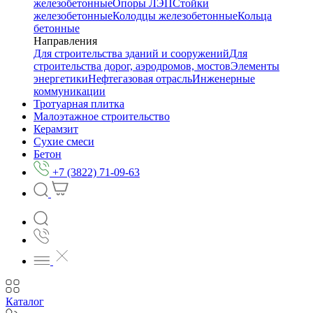
железобетонные
Опоры ЛЭП
Стойки
железобетонные
Колодцы железобетонные
Кольца
бетонные
Направления
Для строительства зданий и сооружений
Для
строительства дорог, аэродромов, мостов
Элементы
энергетики
Нефтегазовая отрасль
Инженерные
коммуникации
Тротуарная плитка
Малоэтажное строительство
Керамзит
Сухие смеси
Бетон
+7 (3822) 71-09-63
Каталог