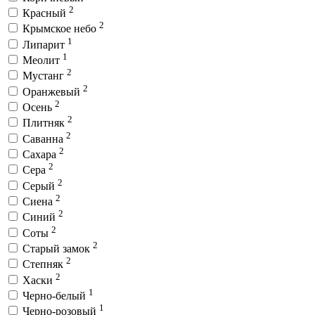
2
Красный
2
Крымское небо
1
Липарит
1
Меолит
2
Мустанг
2
Оранжевый
2
Осень
2
Плитняк
2
Саванна
2
Сахара
2
Сера
2
Серый
2
Сиена
2
Синий
2
Соты
2
Старый замок
2
Степняк
2
Хаски
1
Черно-белый
1
Черно-розовый