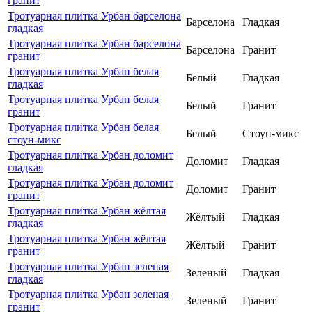
гранит
Тротуарная плитка Урбан барселона
Барселона
Гладкая
гладкая
Тротуарная плитка Урбан барселона
Барселона
Гранит
гранит
Тротуарная плитка Урбан белая
Белый
Гладкая
гладкая
Тротуарная плитка Урбан белая
Белый
Гранит
гранит
Тротуарная плитка Урбан белая
Белый
Стоун-микс
стоун-микс
Тротуарная плитка Урбан доломит
Доломит
Гладкая
гладкая
Тротуарная плитка Урбан доломит
Доломит
Гранит
гранит
Тротуарная плитка Урбан жёлтая
Жёлтый
Гладкая
гладкая
Тротуарная плитка Урбан жёлтая
Жёлтый
Гранит
гранит
Тротуарная плитка Урбан зеленая
Зеленый
Гладкая
гладкая
Тротуарная плитка Урбан зеленая
Зеленый
Гранит
гранит