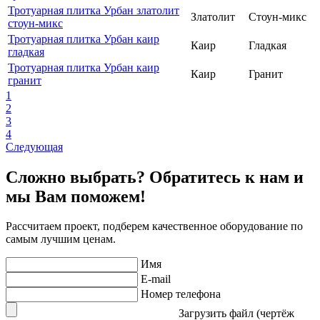
Тротуарная плитка Урбан златолит
Златолит
Стоун-микс
стоун-микс
Тротуарная плитка Урбан каир
Каир
Гладкая
гладкая
Тротуарная плитка Урбан каир
Каир
Гранит
гранит
1
2
3
4
Следующая
Сложно выбрать? Обратитесь к нам и
мы Вам поможем!
Рассчитаем проект, подберем качественное оборудование по
самым лучшим ценам.
Имя
E-mail
Номер телефона
Загрузить файл (чертёж