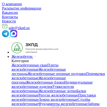
О компании
Раскрытие информации
Вакансии
Контакты
Новости
sale@zkpd.su
Железобетон
Категории
Железобетонные сваи
Плиты
железобетонные
Железобетонные
лестницы
Железобетонные опорные подушки
Перемычки
железобетонные
Железобетонные
прогоны
Железобетонные блоки
Индивидуальные
железобетонные изделия
Утяжелители
железобетонные
Железобетонные лотки
Балки
железобетонные
Ригели железобетонные
Приставки
железобетонные
Лежни железобетонные
Столбы
железобетонные
Фундаменты железобетонные
Заборы