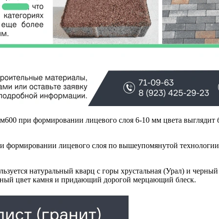
 м600 при формировании лицевого слоя 6-10 мм цвета выглядит 
ри формировании лицевого слоя по вышеупомянутой технологии,
ьзуется натуральный кварц с горы хрустальная (Урал) и черный
нный цвет камня и придающий дорогой мерцающий блеск.