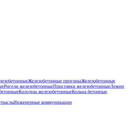
лезобетонные
Железобетонные прогоны
Железобетонные
ые
Ригели железобетонные
Приставки железобетонные
Лежни
бетонные
Колодцы железобетонные
Кольца бетонные
отрасль
Инженерные коммуникации