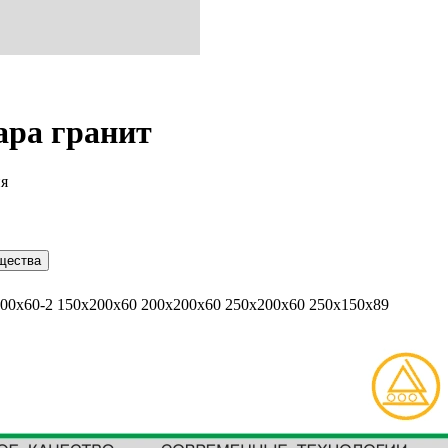
ара гранит
ия
щества
300х60-2 150х200х60 200х200х60 250х200х60 250х150х89