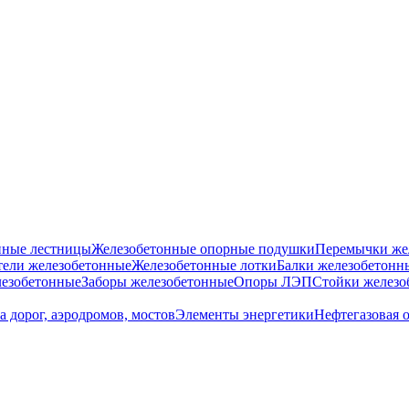
нные лестницы
Железобетонные опорные подушки
Перемычки же
ели железобетонные
Железобетонные лотки
Балки железобетонн
езобетонные
Заборы железобетонные
Опоры ЛЭП
Стойки железо
а дорог, аэродромов, мостов
Элементы энергетики
Нефтегазовая 