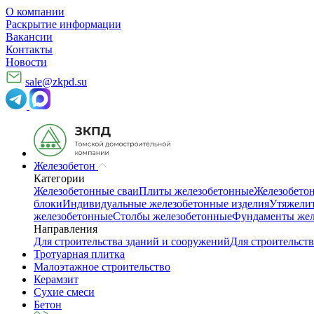
О компании
Раскрытие информации
Вакансии
Контакты
Новости
sale@zkpd.su
Железобетон
Категории
Железобетонные сваи
Плиты железобетонные
Железобето
блоки
Индивидуальные железобетонные изделия
Утяжелит
железобетонные
Столбы железобетонные
Фундаменты жел
Направления
Для строительства зданий и сооружений
Для строительств
Тротуарная плитка
Малоэтажное строительство
Керамзит
Сухие смеси
Бетон