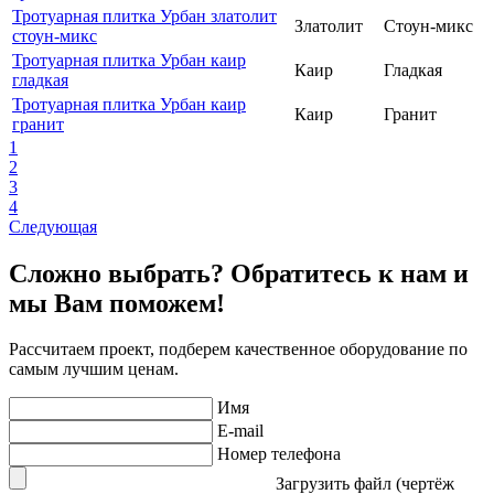
Тротуарная плитка Урбан златолит
Златолит
Стоун-микс
стоун-микс
Тротуарная плитка Урбан каир
Каир
Гладкая
гладкая
Тротуарная плитка Урбан каир
Каир
Гранит
гранит
1
2
3
4
Следующая
Сложно выбрать? Обратитесь к нам и
мы Вам поможем!
Рассчитаем проект, подберем качественное оборудование по
самым лучшим ценам.
Имя
E-mail
Номер телефона
Загрузить файл (чертёж