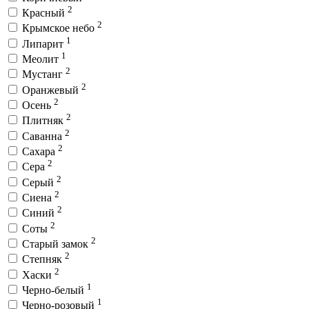
2
Красный
2
Крымское небо
1
Липарит
1
Меолит
2
Мустанг
2
Оранжевый
2
Осень
2
Плитняк
2
Саванна
2
Сахара
2
Сера
2
Серый
2
Сиена
2
Синий
2
Соты
2
Старый замок
2
Степняк
2
Хаски
1
Черно-белый
1
Черно-розовый