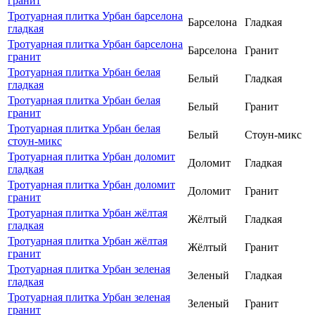
гранит
Тротуарная плитка Урбан барселона
Барселона
Гладкая
гладкая
Тротуарная плитка Урбан барселона
Барселона
Гранит
гранит
Тротуарная плитка Урбан белая
Белый
Гладкая
гладкая
Тротуарная плитка Урбан белая
Белый
Гранит
гранит
Тротуарная плитка Урбан белая
Белый
Стоун-микс
стоун-микс
Тротуарная плитка Урбан доломит
Доломит
Гладкая
гладкая
Тротуарная плитка Урбан доломит
Доломит
Гранит
гранит
Тротуарная плитка Урбан жёлтая
Жёлтый
Гладкая
гладкая
Тротуарная плитка Урбан жёлтая
Жёлтый
Гранит
гранит
Тротуарная плитка Урбан зеленая
Зеленый
Гладкая
гладкая
Тротуарная плитка Урбан зеленая
Зеленый
Гранит
гранит