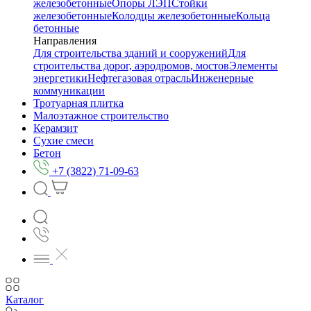
железобетонные
Опоры ЛЭП
Стойки
железобетонные
Колодцы железобетонные
Кольца
бетонные
Направления
Для строительства зданий и сооружений
Для
строительства дорог, аэродромов, мостов
Элементы
энергетики
Нефтегазовая отрасль
Инженерные
коммуникации
Тротуарная плитка
Малоэтажное строительство
Керамзит
Сухие смеси
Бетон
+7 (3822) 71-09-63
Каталог