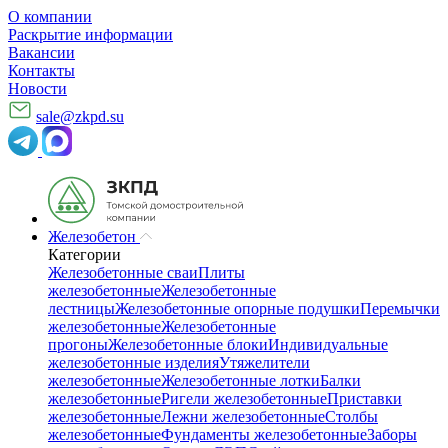
О компании
Раскрытие информации
Вакансии
Контакты
Новости
sale@zkpd.su
Железобетон
Категории
Железобетонные сваи
Плиты
железобетонные
Железобетонные
лестницы
Железобетонные опорные подушки
Перемычки
железобетонные
Железобетонные
прогоны
Железобетонные блоки
Индивидуальные
железобетонные изделия
Утяжелители
железобетонные
Железобетонные лотки
Балки
железобетонные
Ригели железобетонные
Приставки
железобетонные
Лежни железобетонные
Столбы
железобетонные
Фундаменты железобетонные
Заборы