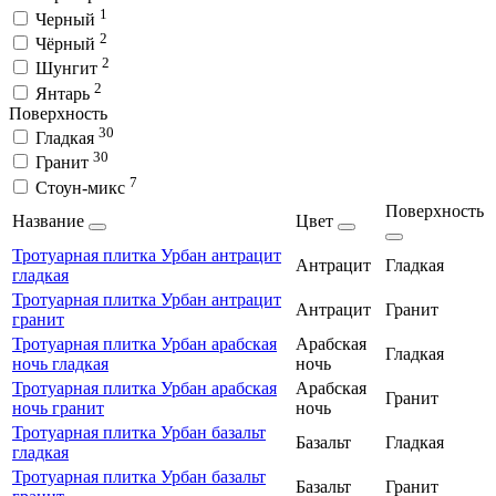
1
Черный
2
Чёрный
2
Шунгит
2
Янтарь
Поверхность
30
Гладкая
30
Гранит
7
Стоун-микс
Поверхность
Название
Цвет
Тротуарная плитка Урбан антрацит
Антрацит
Гладкая
гладкая
Тротуарная плитка Урбан антрацит
Антрацит
Гранит
гранит
Тротуарная плитка Урбан арабская
Арабская
Гладкая
ночь гладкая
ночь
Тротуарная плитка Урбан арабская
Арабская
Гранит
ночь гранит
ночь
Тротуарная плитка Урбан базальт
Базальт
Гладкая
гладкая
Тротуарная плитка Урбан базальт
Базальт
Гранит