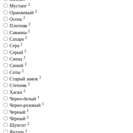
2
Мустанг
2
Оранжевый
2
Осень
2
Плитняк
2
Саванна
2
Сахара
2
Сера
2
Серый
2
Сиена
2
Синий
2
Соты
2
Старый замок
2
Степняк
2
Хаски
1
Черно-белый
1
Черно-розовый
1
Черный
2
Чёрный
2
Шунгит
2
Янтарь