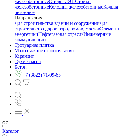
железобетонные
Опоры ЛЭП
Стойки
железобетонные
Колодцы железобетонные
Кольца
бетонные
Направления
Для строительства зданий и сооружений
Для
строительства дорог, аэродромов, мостов
Элементы
энергетики
Нефтегазовая отрасль
Инженерные
коммуникации
Тротуарная плитка
Малоэтажное строительство
Керамзит
Сухие смеси
Бетон
+7 (3822) 71-09-63
Каталог