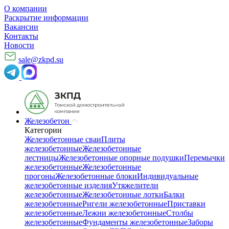
О компании
Раскрытие информации
Вакансии
Контакты
Новости
sale@zkpd.su
Железобетон
Категории
Железобетонные сваи
Плиты
железобетонные
Железобетонные
лестницы
Железобетонные опорные подушки
Перемычки
железобетонные
Железобетонные
прогоны
Железобетонные блоки
Индивидуальные
железобетонные изделия
Утяжелители
железобетонные
Железобетонные лотки
Балки
железобетонные
Ригели железобетонные
Приставки
железобетонные
Лежни железобетонные
Столбы
железобетонные
Фундаменты железобетонные
Заборы