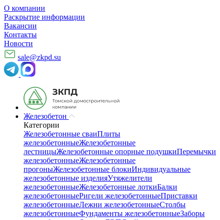
О компании
Раскрытие информации
Вакансии
Контакты
Новости
sale@zkpd.su
Железобетон
Категории
Железобетонные сваи
Плиты
железобетонные
Железобетонные
лестницы
Железобетонные опорные подушки
Перемычки
железобетонные
Железобетонные
прогоны
Железобетонные блоки
Индивидуальные
железобетонные изделия
Утяжелители
железобетонные
Железобетонные лотки
Балки
железобетонные
Ригели железобетонные
Приставки
железобетонные
Лежни железобетонные
Столбы
железобетонные
Фундаменты железобетонные
Заборы