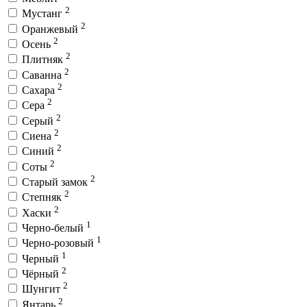
2
Мустанг
2
Оранжевый
2
Осень
2
Плитняк
2
Саванна
2
Сахара
2
Сера
2
Серый
2
Сиена
2
Синий
2
Соты
2
Старый замок
2
Степняк
2
Хаски
1
Черно-белый
1
Черно-розовый
1
Черный
2
Чёрный
2
Шунгит
2
Янтарь