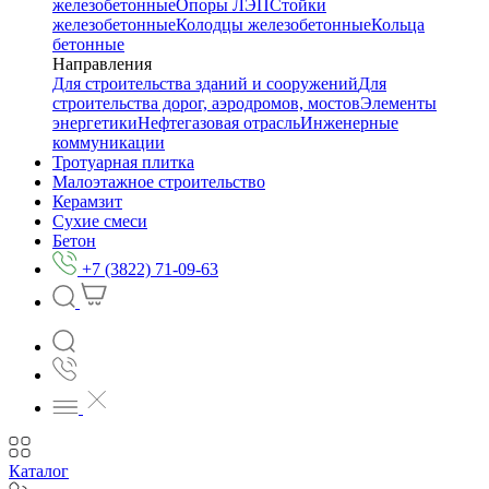
железобетонные
Опоры ЛЭП
Стойки
железобетонные
Колодцы железобетонные
Кольца
бетонные
Направления
Для строительства зданий и сооружений
Для
строительства дорог, аэродромов, мостов
Элементы
энергетики
Нефтегазовая отрасль
Инженерные
коммуникации
Тротуарная плитка
Малоэтажное строительство
Керамзит
Сухие смеси
Бетон
+7 (3822) 71-09-63
Каталог