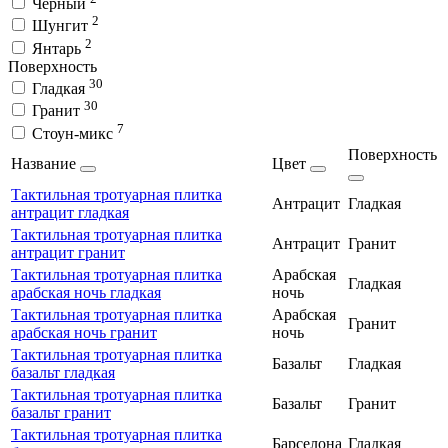
Чёрный
2
Шунгит
2
Янтарь
Поверхность
30
Гладкая
30
Гранит
7
Стоун-микс
Поверхность
Название
Цвет
Тактильная тротуарная плитка
Антрацит
Гладкая
антрацит гладкая
Тактильная тротуарная плитка
Антрацит
Гранит
антрацит гранит
Тактильная тротуарная плитка
Арабская
Гладкая
арабская ночь гладкая
ночь
Тактильная тротуарная плитка
Арабская
Гранит
арабская ночь гранит
ночь
Тактильная тротуарная плитка
Базальт
Гладкая
базальт гладкая
Тактильная тротуарная плитка
Базальт
Гранит
базальт гранит
Тактильная тротуарная плитка
Барселона
Гладкая