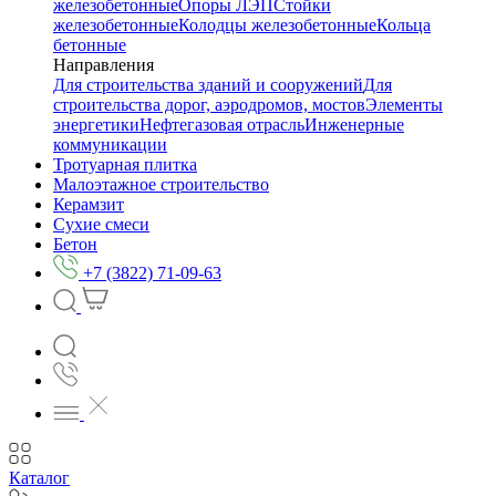
железобетонные
Опоры ЛЭП
Стойки
железобетонные
Колодцы железобетонные
Кольца
бетонные
Направления
Для строительства зданий и сооружений
Для
строительства дорог, аэродромов, мостов
Элементы
энергетики
Нефтегазовая отрасль
Инженерные
коммуникации
Тротуарная плитка
Малоэтажное строительство
Керамзит
Сухие смеси
Бетон
+7 (3822) 71-09-63
Каталог