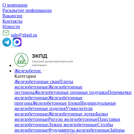
О компании
Раскрытие информации
Вакансии
Контакты
Новости
sale@zkpd.su
Железобетон
Категории
Железобетонные сваи
Плиты
железобетонные
Железобетонные
лестницы
Железобетонные опорные подушки
Перемычки
железобетонные
Железобетонные
прогоны
Железобетонные блоки
Индивидуальные
железобетонные изделия
Утяжелители
железобетонные
Железобетонные лотки
Балки
железобетонные
Ригели железобетонные
Приставки
железобетонные
Лежни железобетонные
Столбы
железобетонные
Фундаменты железобетонные
Заборы