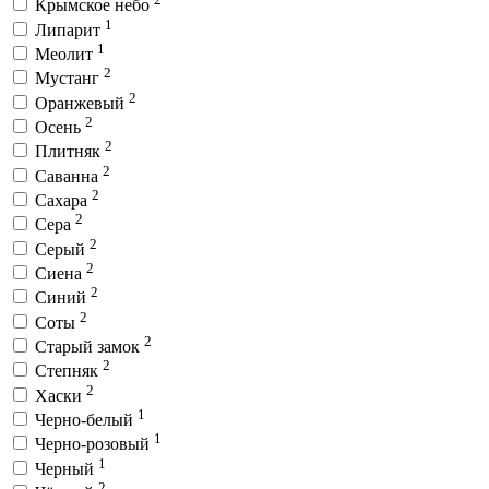
Крымское небо
1
Липарит
1
Меолит
2
Мустанг
2
Оранжевый
2
Осень
2
Плитняк
2
Саванна
2
Сахара
2
Сера
2
Серый
2
Сиена
2
Синий
2
Соты
2
Старый замок
2
Степняк
2
Хаски
1
Черно-белый
1
Черно-розовый
1
Черный
2