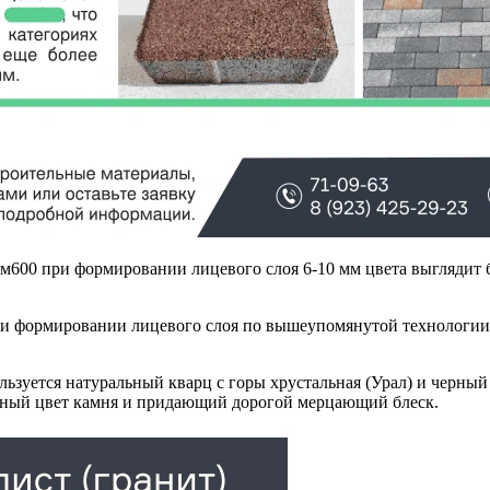
 м600 при формировании лицевого слоя 6-10 мм цвета выглядит 
ри формировании лицевого слоя по вышеупомянутой технологии,
ьзуется натуральный кварц с горы хрустальная (Урал) и черный
нный цвет камня и придающий дорогой мерцающий блеск.