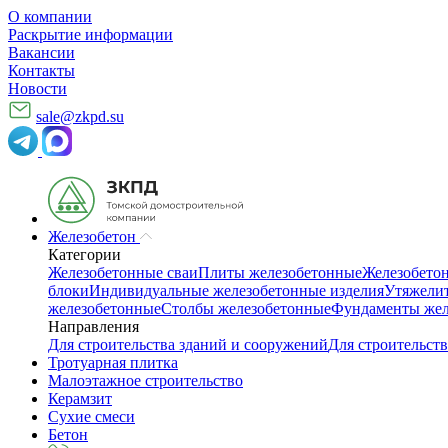
О компании
Раскрытие информации
Вакансии
Контакты
Новости
sale@zkpd.su
Железобетон
Категории
Железобетонные сваи
Плиты железобетонные
Железобето
блоки
Индивидуальные железобетонные изделия
Утяжелит
железобетонные
Столбы железобетонные
Фундаменты жел
Направления
Для строительства зданий и сооружений
Для строительств
Тротуарная плитка
Малоэтажное строительство
Керамзит
Сухие смеси
Бетон