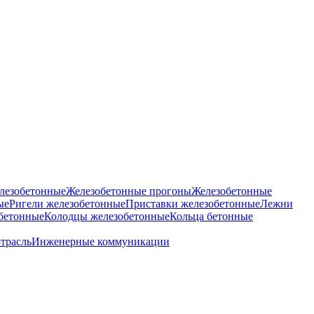
лезобетонные
Железобетонные прогоны
Железобетонные
ые
Ригели железобетонные
Приставки железобетонные
Лежни
бетонные
Колодцы железобетонные
Кольца бетонные
отрасль
Инженерные коммуникации