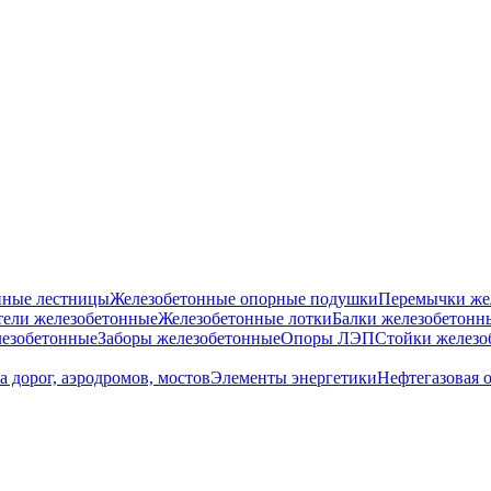
нные лестницы
Железобетонные опорные подушки
Перемычки же
ели железобетонные
Железобетонные лотки
Балки железобетонн
езобетонные
Заборы железобетонные
Опоры ЛЭП
Стойки железо
а дорог, аэродромов, мостов
Элементы энергетики
Нефтегазовая 