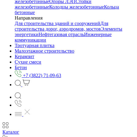
железобетонные
Опоры ЛЭП
Стойки
железобетонные
Колодцы железобетонные
Кольца
бетонные
Направления
Для строительства зданий и сооружений
Для
строительства дорог, аэродромов, мостов
Элементы
энергетики
Нефтегазовая отрасль
Инженерные
коммуникации
Тротуарная плитка
Малоэтажное строительство
Керамзит
Сухие смеси
Бетон
+7 (3822) 71-09-63
Каталог