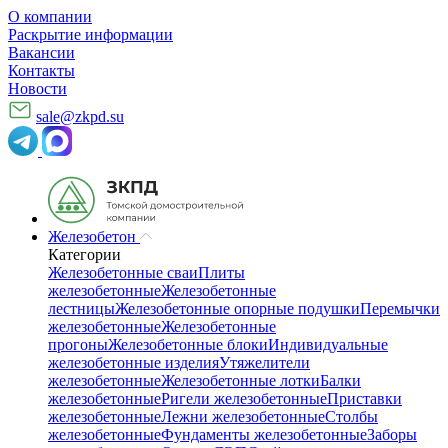
О компании
Раскрытие информации
Вакансии
Контакты
Новости
sale@zkpd.su
Железобетон
Категории
Железобетонные сваи
Плиты
железобетонные
Железобетонные
лестницы
Железобетонные опорные подушки
Перемычки
железобетонные
Железобетонные
прогоны
Железобетонные блоки
Индивидуальные
железобетонные изделия
Утяжелители
железобетонные
Железобетонные лотки
Балки
железобетонные
Ригели железобетонные
Приставки
железобетонные
Лежни железобетонные
Столбы
железобетонные
Фундаменты железобетонные
Заборы