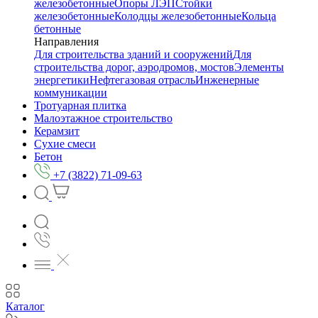
железобетонные
Опоры ЛЭП
Стойки
железобетонные
Колодцы железобетонные
Кольца
бетонные
Направления
Для строительства зданий и сооружений
Для
строительства дорог, аэродромов, мостов
Элементы
энергетики
Нефтегазовая отрасль
Инженерные
коммуникации
Тротуарная плитка
Малоэтажное строительство
Керамзит
Сухие смеси
Бетон
+7 (3822) 71-09-63
Каталог