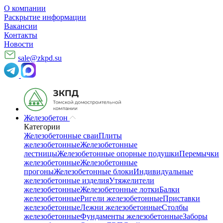
О компании
Раскрытие информации
Вакансии
Контакты
Новости
sale@zkpd.su
Железобетон
Категории
Железобетонные сваи
Плиты
железобетонные
Железобетонные
лестницы
Железобетонные опорные подушки
Перемычки
железобетонные
Железобетонные
прогоны
Железобетонные блоки
Индивидуальные
железобетонные изделия
Утяжелители
железобетонные
Железобетонные лотки
Балки
железобетонные
Ригели железобетонные
Приставки
железобетонные
Лежни железобетонные
Столбы
железобетонные
Фундаменты железобетонные
Заборы