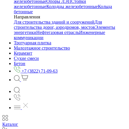
железобетонные
Опоры ЛЭП
Стойки
железобетонные
Колодцы железобетонные
Кольца
бетонные
Направления
Для строительства зданий и сооружений
Для
строительства дорог, аэродромов, мостов
Элементы
энергетики
Нефтегазовая отрасль
Инженерные
коммуникации
Тротуарная плитка
Малоэтажное строительство
Керамзит
Сухие смеси
Бетон
+7 (3822) 71-09-63
Каталог