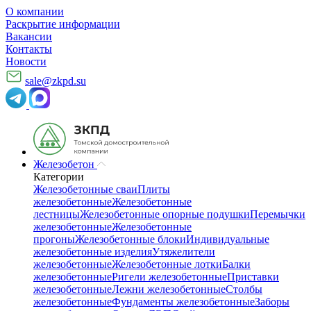
О компании
Раскрытие информации
Вакансии
Контакты
Новости
sale@zkpd.su
Железобетон
Категории
Железобетонные сваи
Плиты
железобетонные
Железобетонные
лестницы
Железобетонные опорные подушки
Перемычки
железобетонные
Железобетонные
прогоны
Железобетонные блоки
Индивидуальные
железобетонные изделия
Утяжелители
железобетонные
Железобетонные лотки
Балки
железобетонные
Ригели железобетонные
Приставки
железобетонные
Лежни железобетонные
Столбы
железобетонные
Фундаменты железобетонные
Заборы