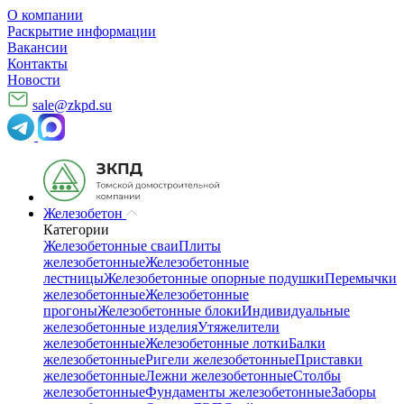
О компании
Раскрытие информации
Вакансии
Контакты
Новости
sale@zkpd.su
Железобетон
Категории
Железобетонные сваи
Плиты
железобетонные
Железобетонные
лестницы
Железобетонные опорные подушки
Перемычки
железобетонные
Железобетонные
прогоны
Железобетонные блоки
Индивидуальные
железобетонные изделия
Утяжелители
железобетонные
Железобетонные лотки
Балки
железобетонные
Ригели железобетонные
Приставки
железобетонные
Лежни железобетонные
Столбы
железобетонные
Фундаменты железобетонные
Заборы