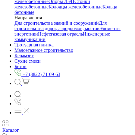
железобетонные
Опоры ЛЭП
Стойки
железобетонные
Колодцы железобетонные
Кольца
бетонные
Направления
Для строительства зданий и сооружений
Для
строительства дорог, аэродромов, мостов
Элементы
энергетики
Нефтегазовая отрасль
Инженерные
коммуникации
Тротуарная плитка
Малоэтажное строительство
Керамзит
Сухие смеси
Бетон
+7 (3822) 71-09-63
Каталог