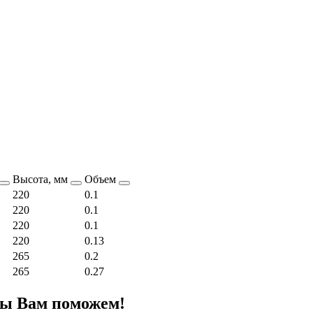
Высота, мм
Объем
220
0.1
220
0.1
220
0.1
220
0.13
265
0.2
265
0.27
мы Вам поможем!