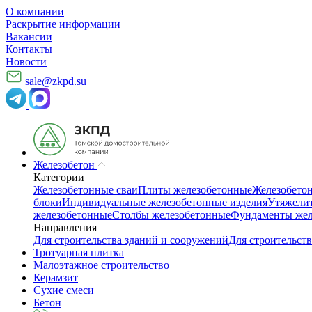
О компании
Раскрытие информации
Вакансии
Контакты
Новости
sale@zkpd.su
Железобетон
Категории
Железобетонные сваи
Плиты железобетонные
Железобето
блоки
Индивидуальные железобетонные изделия
Утяжелит
железобетонные
Столбы железобетонные
Фундаменты жел
Направления
Для строительства зданий и сооружений
Для строительств
Тротуарная плитка
Малоэтажное строительство
Керамзит
Сухие смеси
Бетон