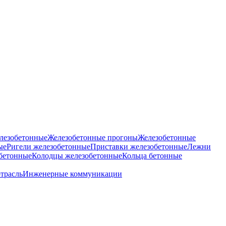
лезобетонные
Железобетонные прогоны
Железобетонные
ые
Ригели железобетонные
Приставки железобетонные
Лежни
бетонные
Колодцы железобетонные
Кольца бетонные
отрасль
Инженерные коммуникации