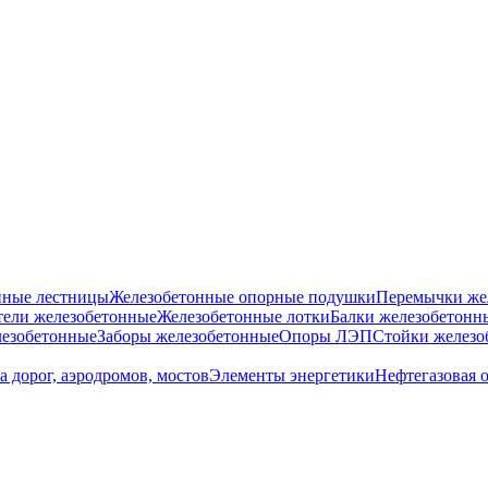
нные лестницы
Железобетонные опорные подушки
Перемычки же
ели железобетонные
Железобетонные лотки
Балки железобетонн
езобетонные
Заборы железобетонные
Опоры ЛЭП
Стойки железо
а дорог, аэродромов, мостов
Элементы энергетики
Нефтегазовая 