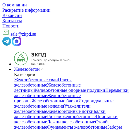
О компании
Раскрытие информации
Вакансии
Контакты
Новости
sale@zkpd.su
Железобетон
Категории
Железобетонные сваи
Плиты
железобетонные
Железобетонные
лестницы
Железобетонные опорные подушки
Перемычки
железобетонные
Железобетонные
прогоны
Железобетонные блоки
Индивидуальные
железобетонные изделия
Утяжелители
железобетонные
Железобетонные лотки
Балки
железобетонные
Ригели железобетонные
Приставки
железобетонные
Лежни железобетонные
Столбы
железобетонные
Фундаменты железобетонные
Заборы