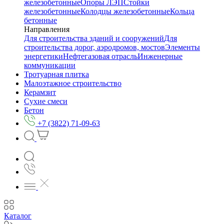
железобетонные
Опоры ЛЭП
Стойки
железобетонные
Колодцы железобетонные
Кольца
бетонные
Направления
Для строительства зданий и сооружений
Для
строительства дорог, аэродромов, мостов
Элементы
энергетики
Нефтегазовая отрасль
Инженерные
коммуникации
Тротуарная плитка
Малоэтажное строительство
Керамзит
Сухие смеси
Бетон
+7 (3822) 71-09-63
Каталог