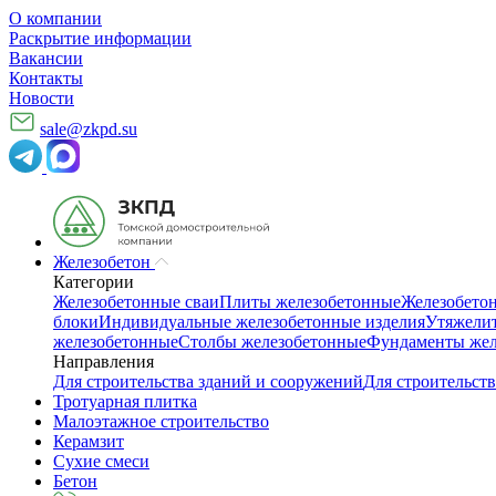
О компании
Раскрытие информации
Вакансии
Контакты
Новости
sale@zkpd.su
Железобетон
Категории
Железобетонные сваи
Плиты железобетонные
Железобето
блоки
Индивидуальные железобетонные изделия
Утяжелит
железобетонные
Столбы железобетонные
Фундаменты жел
Направления
Для строительства зданий и сооружений
Для строительств
Тротуарная плитка
Малоэтажное строительство
Керамзит
Сухие смеси
Бетон