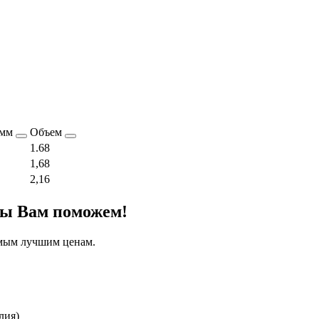
 мм
Объем
1.68
1,68
2,16
мы Вам поможем!
амым лучшим ценам.
лия)