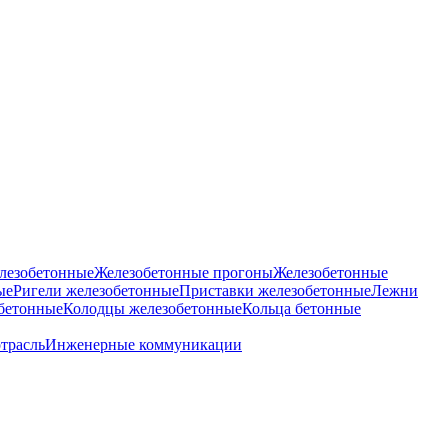
лезобетонные
Железобетонные прогоны
Железобетонные
ые
Ригели железобетонные
Приставки железобетонные
Лежни
бетонные
Колодцы железобетонные
Кольца бетонные
отрасль
Инженерные коммуникации