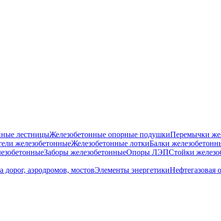
нные лестницы
Железобетонные опорные подушки
Перемычки же
ели железобетонные
Железобетонные лотки
Балки железобетонн
езобетонные
Заборы железобетонные
Опоры ЛЭП
Стойки железо
а дорог, аэродромов, мостов
Элементы энергетики
Нефтегазовая 