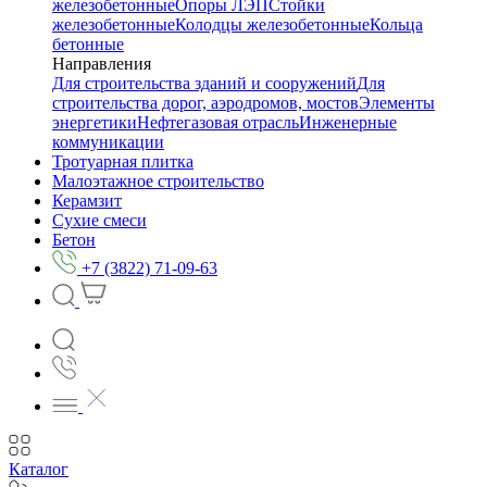
железобетонные
Опоры ЛЭП
Стойки
железобетонные
Колодцы железобетонные
Кольца
бетонные
Направления
Для строительства зданий и сооружений
Для
строительства дорог, аэродромов, мостов
Элементы
энергетики
Нефтегазовая отрасль
Инженерные
коммуникации
Тротуарная плитка
Малоэтажное строительство
Керамзит
Сухие смеси
Бетон
+7 (3822) 71-09-63
Каталог