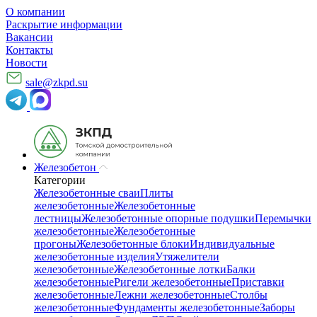
О компании
Раскрытие информации
Вакансии
Контакты
Новости
sale@zkpd.su
Железобетон
Категории
Железобетонные сваи
Плиты
железобетонные
Железобетонные
лестницы
Железобетонные опорные подушки
Перемычки
железобетонные
Железобетонные
прогоны
Железобетонные блоки
Индивидуальные
железобетонные изделия
Утяжелители
железобетонные
Железобетонные лотки
Балки
железобетонные
Ригели железобетонные
Приставки
железобетонные
Лежни железобетонные
Столбы
железобетонные
Фундаменты железобетонные
Заборы