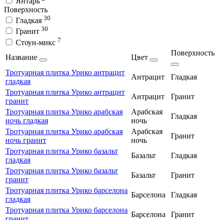
Янтарь
Поверхность
30
Гладкая
30
Гранит
7
Стоун-микс
Поверхность
Название
Цвет
Тротуарная плитка Урико антрацит
Антрацит
Гладкая
гладкая
Тротуарная плитка Урико антрацит
Антрацит
Гранит
гранит
Тротуарная плитка Урико арабская
Арабская
Гладкая
ночь гладкая
ночь
Тротуарная плитка Урико арабская
Арабская
Гранит
ночь гранит
ночь
Тротуарная плитка Урико базальт
Базальт
Гладкая
гладкая
Тротуарная плитка Урико базальт
Базальт
Гранит
гранит
Тротуарная плитка Урико барселона
Барселона
Гладкая
гладкая
Тротуарная плитка Урико барселона
Барселона
Гранит
гранит