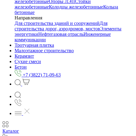
железобетонные
Опоры ЛЭП
Стойки
железобетонные
Колодцы железобетонные
Кольца
бетонные
Направления
Для строительства зданий и сооружений
Для
строительства дорог, аэродромов, мостов
Элементы
энергетики
Нефтегазовая отрасль
Инженерные
коммуникации
Тротуарная плитка
Малоэтажное строительство
Керамзит
Сухие смеси
Бетон
+7 (3822) 71-09-63
Каталог