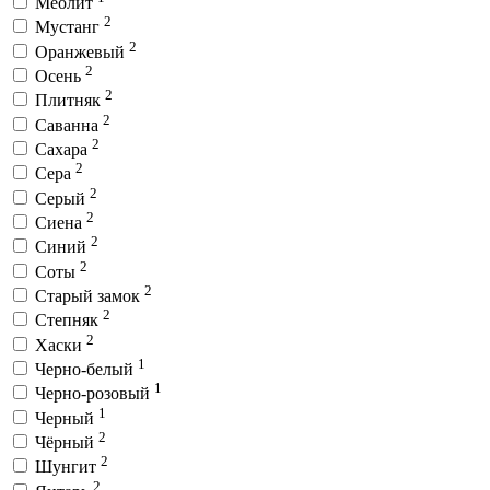
Меолит
2
Мустанг
2
Оранжевый
2
Осень
2
Плитняк
2
Саванна
2
Сахара
2
Сера
2
Серый
2
Сиена
2
Синий
2
Соты
2
Старый замок
2
Степняк
2
Хаски
1
Черно-белый
1
Черно-розовый
1
Черный
2
Чёрный
2
Шунгит
2