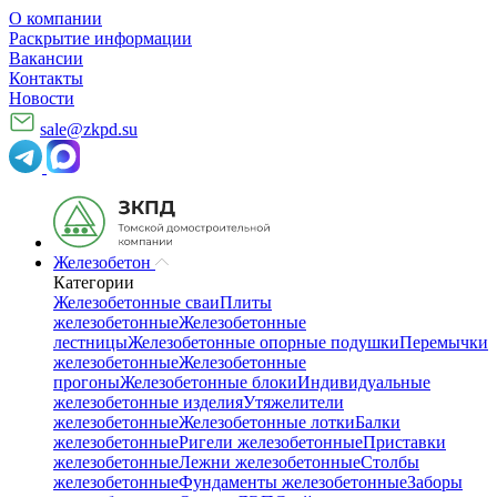
О компании
Раскрытие информации
Вакансии
Контакты
Новости
sale@zkpd.su
Железобетон
Категории
Железобетонные сваи
Плиты
железобетонные
Железобетонные
лестницы
Железобетонные опорные подушки
Перемычки
железобетонные
Железобетонные
прогоны
Железобетонные блоки
Индивидуальные
железобетонные изделия
Утяжелители
железобетонные
Железобетонные лотки
Балки
железобетонные
Ригели железобетонные
Приставки
железобетонные
Лежни железобетонные
Столбы
железобетонные
Фундаменты железобетонные
Заборы