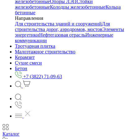
железобетонные
Опоры ЛЭП
Стойки
железобетонные
Колодцы железобетонные
Кольца
бетонные
Направления
Для строительства зданий и сооружений
Для
строительства дорог, аэродромов, мостов
Элементы
энергетики
Нефтегазовая отрасль
Инженерные
коммуникации
Тротуарная плитка
Малоэтажное строительство
Керамзит
Сухие смеси
Бетон
+7 (3822) 71-09-63
Каталог