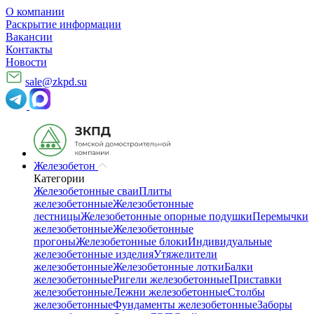
О компании
Раскрытие информации
Вакансии
Контакты
Новости
sale@zkpd.su
Железобетон
Категории
Железобетонные сваи
Плиты
железобетонные
Железобетонные
лестницы
Железобетонные опорные подушки
Перемычки
железобетонные
Железобетонные
прогоны
Железобетонные блоки
Индивидуальные
железобетонные изделия
Утяжелители
железобетонные
Железобетонные лотки
Балки
железобетонные
Ригели железобетонные
Приставки
железобетонные
Лежни железобетонные
Столбы
железобетонные
Фундаменты железобетонные
Заборы