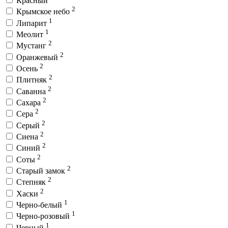
Красный
2
Крымское небо
1
Липарит
1
Меолит
2
Мустанг
2
Оранжевый
2
Осень
2
Плитняк
2
Саванна
2
Сахара
2
Сера
2
Серый
2
Сиена
2
Синий
2
Соты
2
Старый замок
2
Степняк
2
Хаски
1
Черно-белый
1
Черно-розовый
1
Черный