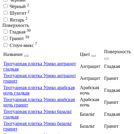
2
Чёрный
2
Шунгит
2
Янтарь
Поверхность
30
Гладкая
30
Гранит
7
Стоун-микс
Поверхность
Название
Цвет
Тротуарная плитка Урико антрацит
Антрацит
Гладкая
гладкая
Тротуарная плитка Урико антрацит
Антрацит
Гранит
гранит
Тротуарная плитка Урико арабская
Арабская
Гладкая
ночь гладкая
ночь
Тротуарная плитка Урико арабская
Арабская
Гранит
ночь гранит
ночь
Тротуарная плитка Урико базальт
Базальт
Гладкая
гладкая
Тротуарная плитка Урико базальт
Базальт
Гранит
гранит