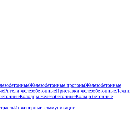
лезобетонные
Железобетонные прогоны
Железобетонные
ые
Ригели железобетонные
Приставки железобетонные
Лежни
бетонные
Колодцы железобетонные
Кольца бетонные
отрасль
Инженерные коммуникации