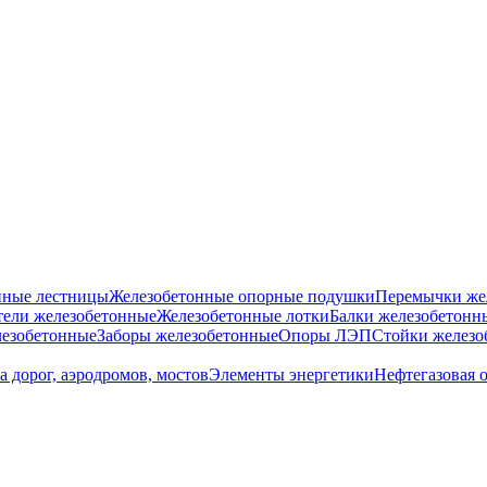
нные лестницы
Железобетонные опорные подушки
Перемычки же
ели железобетонные
Железобетонные лотки
Балки железобетонн
езобетонные
Заборы железобетонные
Опоры ЛЭП
Стойки железо
а дорог, аэродромов, мостов
Элементы энергетики
Нефтегазовая 