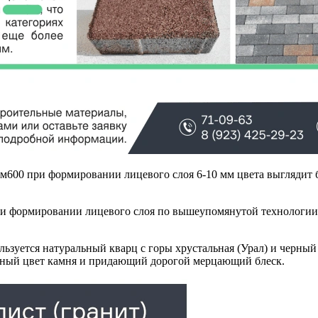
 м600 при формировании лицевого слоя 6-10 мм цвета выглядит 
ри формировании лицевого слоя по вышеупомянутой технологии,
ьзуется натуральный кварц с горы хрустальная (Урал) и черный
нный цвет камня и придающий дорогой мерцающий блеск.