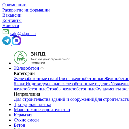
О компании
Раскрытие информации
Вакансии
Контакты
Новости
sale@zkpd.su
Железобетон
Категории
Железобетонные сваи
Плиты железобетонные
Железобето
блоки
Индивидуальные железобетонные изделия
Утяжелит
железобетонные
Столбы железобетонные
Фундаменты жел
Направления
Для строительства зданий и сооружений
Для строительств
Тротуарная плитка
Малоэтажное строительство
Керамзит
Сухие смеси
Бетон