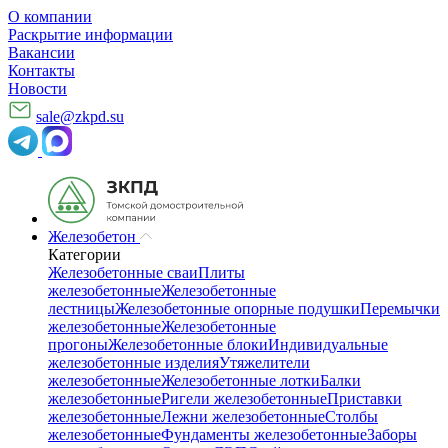
О компании
Раскрытие информации
Вакансии
Контакты
Новости
sale@zkpd.su
Железобетон
Категории
Железобетонные сваи
Плиты
железобетонные
Железобетонные
лестницы
Железобетонные опорные подушки
Перемычки
железобетонные
Железобетонные
прогоны
Железобетонные блоки
Индивидуальные
железобетонные изделия
Утяжелители
железобетонные
Железобетонные лотки
Балки
железобетонные
Ригели железобетонные
Приставки
железобетонные
Лежни железобетонные
Столбы
железобетонные
Фундаменты железобетонные
Заборы