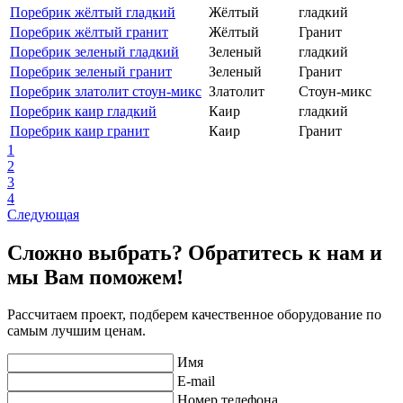
Поребрик жёлтый гладкий
Жёлтый
гладкий
Поребрик жёлтый гранит
Жёлтый
Гранит
Поребрик зеленый гладкий
Зеленый
гладкий
Поребрик зеленый гранит
Зеленый
Гранит
Поребрик златолит стоун-микс
Златолит
Стоун-микс
Поребрик каир гладкий
Каир
гладкий
Поребрик каир гранит
Каир
Гранит
1
2
3
4
Следующая
Сложно выбрать? Обратитесь к нам и
мы Вам поможем!
Рассчитаем проект, подберем качественное оборудование по
самым лучшим ценам.
Имя
E-mail
Номер телефона