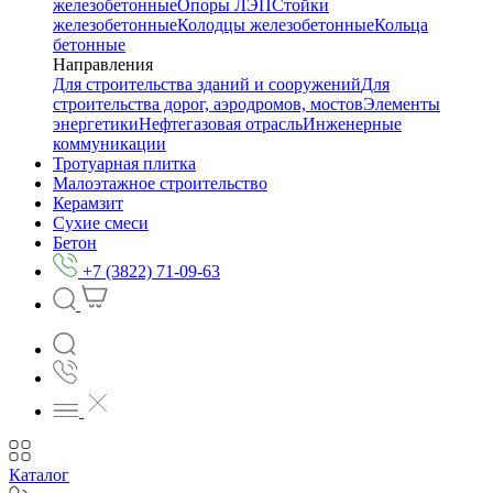
железобетонные
Опоры ЛЭП
Стойки
железобетонные
Колодцы железобетонные
Кольца
бетонные
Направления
Для строительства зданий и сооружений
Для
строительства дорог, аэродромов, мостов
Элементы
энергетики
Нефтегазовая отрасль
Инженерные
коммуникации
Тротуарная плитка
Малоэтажное строительство
Керамзит
Сухие смеси
Бетон
+7 (3822) 71-09-63
Каталог