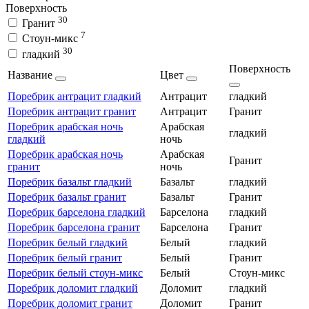
Поверхность
30
Гранит
7
Стоун-микс
30
гладкий
Поверхность
Название
Цвет
Поребрик антрацит гладкий
Антрацит
гладкий
Поребрик антрацит гранит
Антрацит
Гранит
Поребрик арабская ночь
Арабская
гладкий
гладкий
ночь
Поребрик арабская ночь
Арабская
Гранит
гранит
ночь
Поребрик базальт гладкий
Базальт
гладкий
Поребрик базальт гранит
Базальт
Гранит
Поребрик барселона гладкий
Барселона
гладкий
Поребрик барселона гранит
Барселона
Гранит
Поребрик белый гладкий
Белый
гладкий
Поребрик белый гранит
Белый
Гранит
Поребрик белый стоун-микс
Белый
Стоун-микс
Поребрик доломит гладкий
Доломит
гладкий
Поребрик доломит гранит
Доломит
Гранит