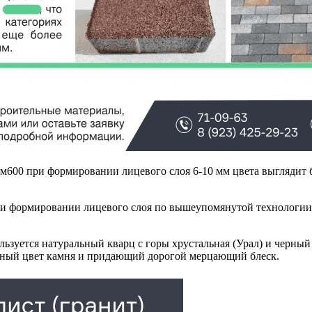
 м600 при формировании лицевого слоя 6-10 мм цвета выглядит 
ри формировании лицевого слоя по вышеупомянутой технологии,
ьзуется натуральный кварц с горы хрустальная (Урал) и черный
нный цвет камня и придающий дорогой мерцающий блеск.