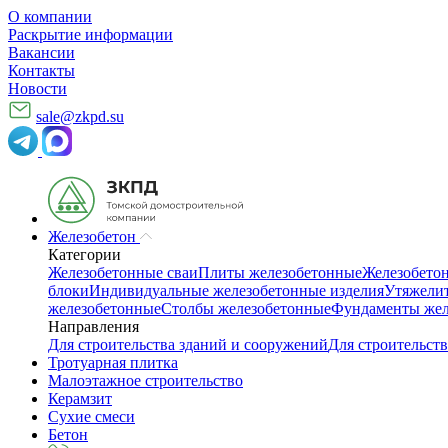
О компании
Раскрытие информации
Вакансии
Контакты
Новости
sale@zkpd.su
Железобетон
Категории
Железобетонные сваи
Плиты железобетонные
Железобето
блоки
Индивидуальные железобетонные изделия
Утяжелит
железобетонные
Столбы железобетонные
Фундаменты жел
Направления
Для строительства зданий и сооружений
Для строительств
Тротуарная плитка
Малоэтажное строительство
Керамзит
Сухие смеси
Бетон