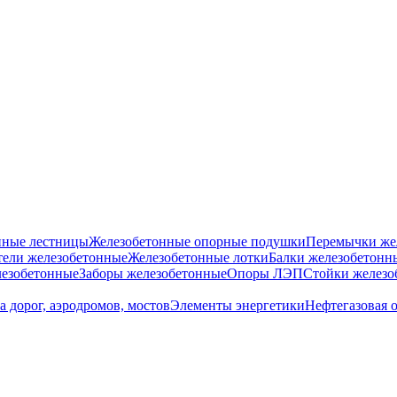
нные лестницы
Железобетонные опорные подушки
Перемычки же
ели железобетонные
Железобетонные лотки
Балки железобетонн
езобетонные
Заборы железобетонные
Опоры ЛЭП
Стойки железо
а дорог, аэродромов, мостов
Элементы энергетики
Нефтегазовая 