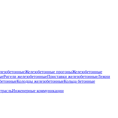
лезобетонные
Железобетонные прогоны
Железобетонные
ые
Ригели железобетонные
Приставки железобетонные
Лежни
бетонные
Колодцы железобетонные
Кольца бетонные
отрасль
Инженерные коммуникации