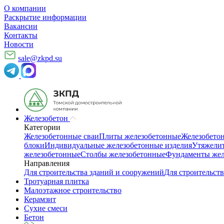
О компании
Раскрытие информации
Вакансии
Контакты
Новости
sale@zkpd.su
Железобетон
Категории
Железобетонные сваи
Плиты железобетонные
Железобето
блоки
Индивидуальные железобетонные изделия
Утяжелит
железобетонные
Столбы железобетонные
Фундаменты жел
Направления
Для строительства зданий и сооружений
Для строительств
Тротуарная плитка
Малоэтажное строительство
Керамзит
Сухие смеси
Бетон