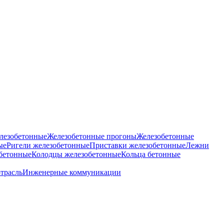
лезобетонные
Железобетонные прогоны
Железобетонные
ые
Ригели железобетонные
Приставки железобетонные
Лежни
бетонные
Колодцы железобетонные
Кольца бетонные
отрасль
Инженерные коммуникации