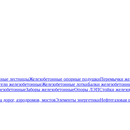
нные лестницы
Железобетонные опорные подушки
Перемычки же
ели железобетонные
Железобетонные лотки
Балки железобетонн
езобетонные
Заборы железобетонные
Опоры ЛЭП
Стойки железо
а дорог, аэродромов, мостов
Элементы энергетики
Нефтегазовая 