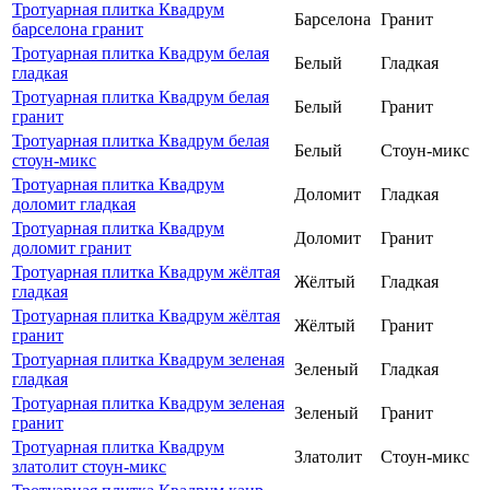
Тротуарная плитка Квадрум
Барселона
Гранит
барселона гранит
Тротуарная плитка Квадрум белая
Белый
Гладкая
гладкая
Тротуарная плитка Квадрум белая
Белый
Гранит
гранит
Тротуарная плитка Квадрум белая
Белый
Стоун-микс
стоун-микс
Тротуарная плитка Квадрум
Доломит
Гладкая
доломит гладкая
Тротуарная плитка Квадрум
Доломит
Гранит
доломит гранит
Тротуарная плитка Квадрум жёлтая
Жёлтый
Гладкая
гладкая
Тротуарная плитка Квадрум жёлтая
Жёлтый
Гранит
гранит
Тротуарная плитка Квадрум зеленая
Зеленый
Гладкая
гладкая
Тротуарная плитка Квадрум зеленая
Зеленый
Гранит
гранит
Тротуарная плитка Квадрум
Златолит
Стоун-микс
златолит стоун-микс