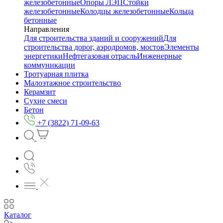
железобетонные
Опоры ЛЭП
Стойки
железобетонные
Колодцы железобетонные
Кольца
бетонные
Направления
Для строительства зданий и сооружений
Для
строительства дорог, аэродромов, мостов
Элементы
энергетики
Нефтегазовая отрасль
Инженерные
коммуникации
Тротуарная плитка
Малоэтажное строительство
Керамзит
Сухие смеси
Бетон
+7 (3822) 71-09-63
Каталог