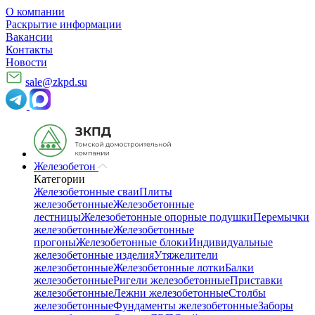
О компании
Раскрытие информации
Вакансии
Контакты
Новости
sale@zkpd.su
Железобетон
Категории
Железобетонные сваи
Плиты
железобетонные
Железобетонные
лестницы
Железобетонные опорные подушки
Перемычки
железобетонные
Железобетонные
прогоны
Железобетонные блоки
Индивидуальные
железобетонные изделия
Утяжелители
железобетонные
Железобетонные лотки
Балки
железобетонные
Ригели железобетонные
Приставки
железобетонные
Лежни железобетонные
Столбы
железобетонные
Фундаменты железобетонные
Заборы