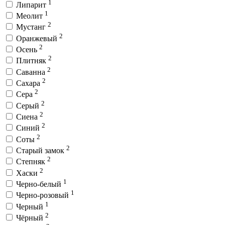
1
Липарит
1
Меолит
2
Мустанг
2
Оранжевый
2
Осень
2
Плитняк
2
Саванна
2
Сахара
2
Сера
2
Серый
2
Сиена
2
Синий
2
Соты
2
Старый замок
2
Степняк
2
Хаски
1
Черно-белый
1
Черно-розовый
1
Черный
2
Чёрный