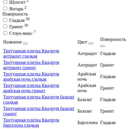
2
Шунгит
2
Янтарь
Поверхность
30
Гладкая
30
Гранит
7
Стоун-микс
Поверхность
Название
Цвет
Тротуарная плитка Квадрум
Антрацит
Гладкая
антрацит гладкая
Тротуарная плитка Квадрум
Антрацит
Гранит
антрацит гранит
Тротуарная плитка Квадрум
Арабская
Гладкая
арабская ночь гладкая
ночь
Тротуарная плитка Квадрум
Арабская
Гранит
арабская ночь гранит
ночь
Тротуарная плитка Квадрум базальт
Базальт
Гладкая
гладкая
Тротуарная плитка Квадрум базальт
Базальт
Гранит
гранит
Тротуарная плитка Квадрум
Барселона
Гладкая
барселона гладкая