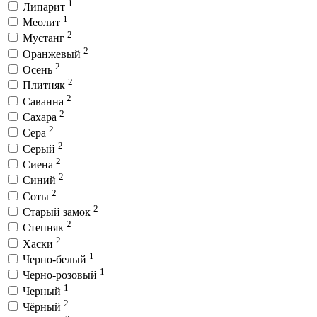
1
Липарит
1
Меолит
2
Мустанг
2
Оранжевый
2
Осень
2
Плитняк
2
Саванна
2
Сахара
2
Сера
2
Серый
2
Сиена
2
Синий
2
Соты
2
Старый замок
2
Степняк
2
Хаски
1
Черно-белый
1
Черно-розовый
1
Черный
2
Чёрный