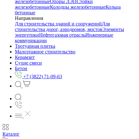
железобетонные
Опоры ЛЭП
Стойки
железобетонные
Колодцы железобетонные
Кольца
бетонные
Направления
Для строительства зданий и сооружений
Для
строительства дорог, аэродромов, мостов
Элементы
энергетики
Нефтегазовая отрасль
Инженерные
коммуникации
Тротуарная плитка
Малоэтажное строительство
Керамзит
Сухие смеси
Бетон
+7 (3822) 71-09-63
Каталог