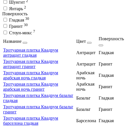
2
Шунгит
2
Янтарь
Поверхность
30
Гладкая
30
Гранит
7
Стоун-микс
Поверхность
Название
Цвет
Тротуарная плитка Квадрум
Антрацит
Гладкая
антрацит гладкая
Тротуарная плитка Квадрум
Антрацит
Гранит
антрацит гранит
Тротуарная плитка Квадрум
Арабская
Гладкая
арабская ночь гладкая
ночь
Тротуарная плитка Квадрум
Арабская
Гранит
арабская ночь гранит
ночь
Тротуарная плитка Квадрум базальт
Базальт
Гладкая
гладкая
Тротуарная плитка Квадрум базальт
Базальт
Гранит
гранит
Тротуарная плитка Квадрум
Барселона
Гладкая
барселона гладкая