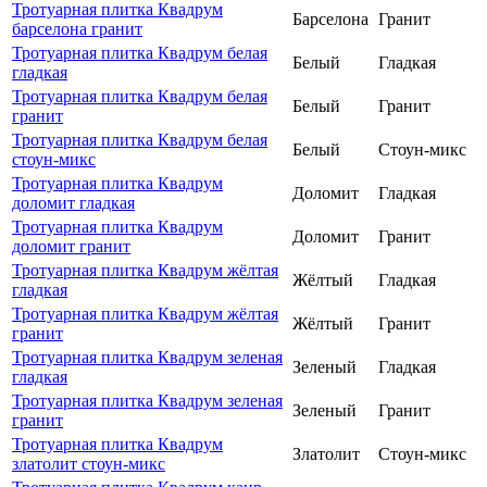
Тротуарная плитка Квадрум
Барселона
Гранит
барселона гранит
Тротуарная плитка Квадрум белая
Белый
Гладкая
гладкая
Тротуарная плитка Квадрум белая
Белый
Гранит
гранит
Тротуарная плитка Квадрум белая
Белый
Стоун-микс
стоун-микс
Тротуарная плитка Квадрум
Доломит
Гладкая
доломит гладкая
Тротуарная плитка Квадрум
Доломит
Гранит
доломит гранит
Тротуарная плитка Квадрум жёлтая
Жёлтый
Гладкая
гладкая
Тротуарная плитка Квадрум жёлтая
Жёлтый
Гранит
гранит
Тротуарная плитка Квадрум зеленая
Зеленый
Гладкая
гладкая
Тротуарная плитка Квадрум зеленая
Зеленый
Гранит
гранит
Тротуарная плитка Квадрум
Златолит
Стоун-микс
златолит стоун-микс