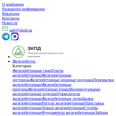
О компании
Раскрытие информации
Вакансии
Контакты
Новости
sale@zkpd.su
Железобетон
Категории
Железобетонные сваи
Плиты
железобетонные
Железобетонные
лестницы
Железобетонные опорные подушки
Перемычки
железобетонные
Железобетонные
прогоны
Железобетонные блоки
Индивидуальные
железобетонные изделия
Утяжелители
железобетонные
Железобетонные лотки
Балки
железобетонные
Ригели железобетонные
Приставки
железобетонные
Лежни железобетонные
Столбы
железобетонные
Фундаменты железобетонные
Заборы