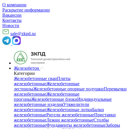
О компании
Раскрытие информации
Вакансии
Контакты
Новости
sale@zkpd.su
Железобетон
Категории
Железобетонные сваи
Плиты
железобетонные
Железобетонные
лестницы
Железобетонные опорные подушки
Перемычки
железобетонные
Железобетонные
прогоны
Железобетонные блоки
Индивидуальные
железобетонные изделия
Утяжелители
железобетонные
Железобетонные лотки
Балки
железобетонные
Ригели железобетонные
Приставки
железобетонные
Лежни железобетонные
Столбы
железобетонные
Фундаменты железобетонные
Заборы