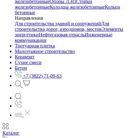
железобетонные
Опоры ЛЭП
Стойки
железобетонные
Колодцы железобетонные
Кольца
бетонные
Направления
Для строительства зданий и сооружений
Для
строительства дорог, аэродромов, мостов
Элементы
энергетики
Нефтегазовая отрасль
Инженерные
коммуникации
Тротуарная плитка
Малоэтажное строительство
Керамзит
Сухие смеси
Бетон
+7 (3822) 71-09-63
Каталог